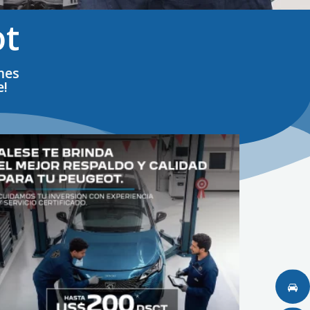
ot
mes
e!