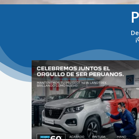
P
De
¡